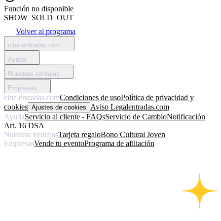
Función no disponible
SHOW_SOLD_OUT
Volver al programa
cine.entradas.com
Ayuda
Nuestras ventajas
Empresas
cine.entradas.com
Condiciones de uso
Política de privacidad y
cookies
Aviso Legal
entradas.com
Ajustes de cookies
Ayuda
Servicio al cliente - FAQs
Servicio de Cambio
Notificación
Art. 16 DSA
Nuestras ventajas
Tarjeta regalo
Bono Cultural Joven
Empresas
Vende tu evento
Programa de afiliación