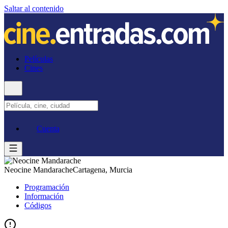
Saltar al contenido
Películas
Cines
Cuenta
Neocine Mandarache
Cartagena, Murcia
Programación
Información
Códigos