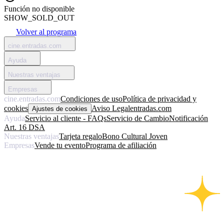
Función no disponible
SHOW_SOLD_OUT
Volver al programa
cine.entradas.com
Ayuda
Nuestras ventajas
Empresas
cine.entradas.com
Condiciones de uso
Política de privacidad y
cookies
Aviso Legal
entradas.com
Ajustes de cookies
Ayuda
Servicio al cliente - FAQs
Servicio de Cambio
Notificación
Art. 16 DSA
Nuestras ventajas
Tarjeta regalo
Bono Cultural Joven
Empresas
Vende tu evento
Programa de afiliación