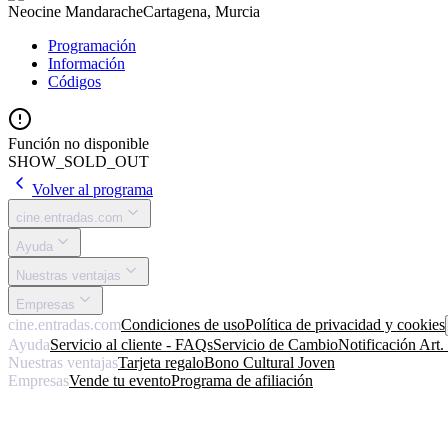
Neocine Mandarache
Cartagena, Murcia
Programación
Información
Códigos
Función no disponible
SHOW_SOLD_OUT
Volver al programa
cine.entradas.com
Ayuda
Nuestras ventajas
Empresas
cine.entradas.com
Condiciones de uso
Política de privacidad y cookies
Ayuda
Servicio al cliente - FAQs
Servicio de Cambio
Notificación Art
Nuestras ventajas
Tarjeta regalo
Bono Cultural Joven
Empresas
Vende tu evento
Programa de afiliación