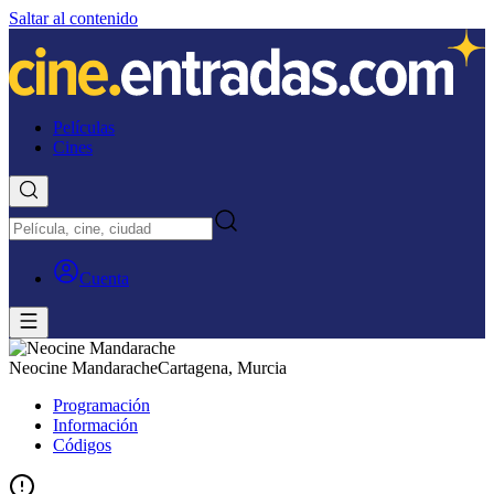
Saltar al contenido
Películas
Cines
Cuenta
Neocine Mandarache
Cartagena, Murcia
Programación
Información
Códigos