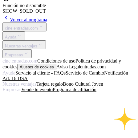
Función no disponible
SHOW_SOLD_OUT
Volver al programa
cine.entradas.com
Ayuda
Nuestras ventajas
Empresas
cine.entradas.com
Condiciones de uso
Política de privacidad y
cookies
Aviso Legal
entradas.com
Ajustes de cookies
Ayuda
Servicio al cliente - FAQs
Servicio de Cambio
Notificación
Art. 16 DSA
Nuestras ventajas
Tarjeta regalo
Bono Cultural Joven
Empresas
Vende tu evento
Programa de afiliación