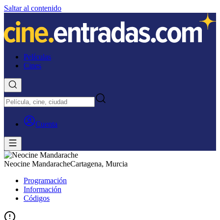
Saltar al contenido
Películas
Cines
Cuenta
Neocine Mandarache
Cartagena, Murcia
Programación
Información
Códigos