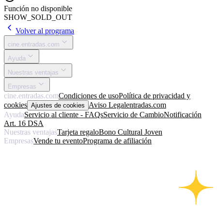
Función no disponible
SHOW_SOLD_OUT
Volver al programa
cine.entradas.com
Ayuda
Nuestras ventajas
Empresas
cine.entradas.com
Condiciones de uso
Política de privacidad y
cookies
Aviso Legal
entradas.com
Ajustes de cookies
Ayuda
Servicio al cliente - FAQs
Servicio de Cambio
Notificación
Art. 16 DSA
Nuestras ventajas
Tarjeta regalo
Bono Cultural Joven
Empresas
Vende tu evento
Programa de afiliación