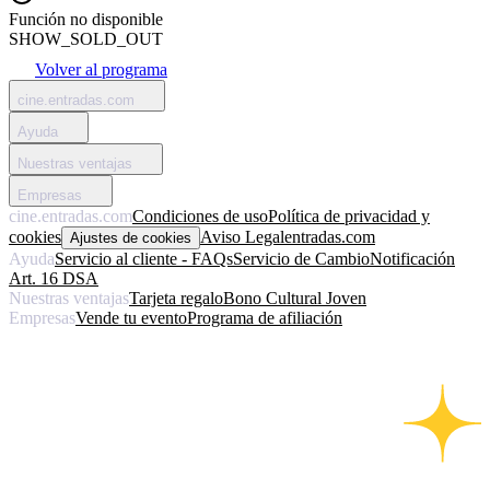
Función no disponible
SHOW_SOLD_OUT
Volver al programa
cine.entradas.com
Ayuda
Nuestras ventajas
Empresas
cine.entradas.com
Condiciones de uso
Política de privacidad y
cookies
Aviso Legal
entradas.com
Ajustes de cookies
Ayuda
Servicio al cliente - FAQs
Servicio de Cambio
Notificación
Art. 16 DSA
Nuestras ventajas
Tarjeta regalo
Bono Cultural Joven
Empresas
Vende tu evento
Programa de afiliación