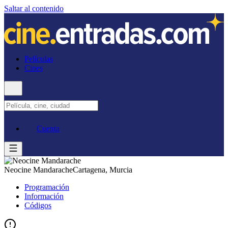
Saltar al contenido
Películas
Cines
Cuenta
Neocine Mandarache
Cartagena, Murcia
Programación
Información
Códigos