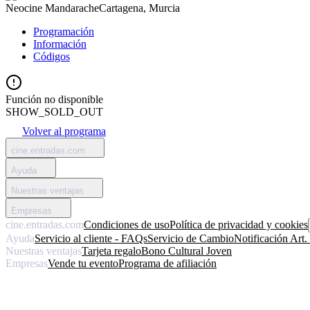
Neocine Mandarache
Cartagena, Murcia
Programación
Información
Códigos
Función no disponible
SHOW_SOLD_OUT
Volver al programa
cine.entradas.com
Ayuda
Nuestras ventajas
Empresas
cine.entradas.com
Condiciones de uso
Política de privacidad y cookies
Ayuda
Servicio al cliente - FAQs
Servicio de Cambio
Notificación Art
Nuestras ventajas
Tarjeta regalo
Bono Cultural Joven
Empresas
Vende tu evento
Programa de afiliación