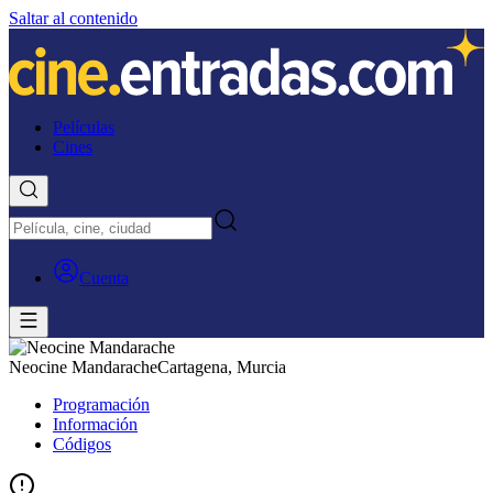
Saltar al contenido
Películas
Cines
Cuenta
Neocine Mandarache
Cartagena, Murcia
Programación
Información
Códigos