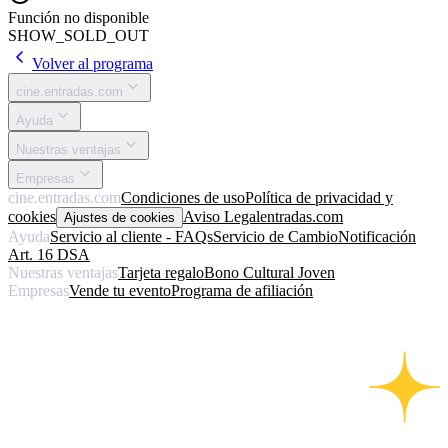
Función no disponible
SHOW_SOLD_OUT
Volver al programa
cine.entradas.com
Ayuda
Nuestras ventajas
Empresas
cine.entradas.com
Condiciones de uso
Política de privacidad y
cookies
Aviso Legal
entradas.com
Ajustes de cookies
Ayuda
Servicio al cliente - FAQs
Servicio de Cambio
Notificación
Art. 16 DSA
Nuestras ventajas
Tarjeta regalo
Bono Cultural Joven
Empresas
Vende tu evento
Programa de afiliación