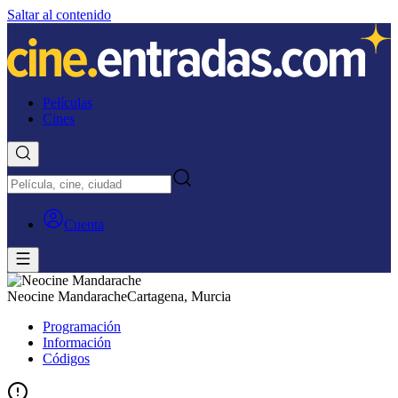
Saltar al contenido
Películas
Cines
Cuenta
Neocine Mandarache
Cartagena, Murcia
Programación
Información
Códigos