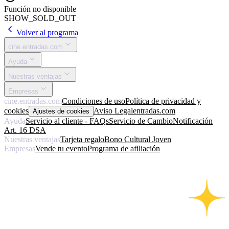
Función no disponible
SHOW_SOLD_OUT
Volver al programa
cine.entradas.com
Ayuda
Nuestras ventajas
Empresas
cine.entradas.com
Condiciones de uso
Política de privacidad y
cookies
Aviso Legal
entradas.com
Ajustes de cookies
Ayuda
Servicio al cliente - FAQs
Servicio de Cambio
Notificación
Art. 16 DSA
Nuestras ventajas
Tarjeta regalo
Bono Cultural Joven
Empresas
Vende tu evento
Programa de afiliación