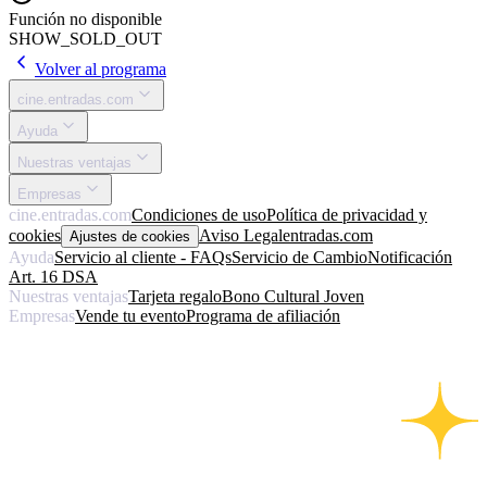
Función no disponible
SHOW_SOLD_OUT
Volver al programa
cine.entradas.com
Ayuda
Nuestras ventajas
Empresas
cine.entradas.com
Condiciones de uso
Política de privacidad y
cookies
Aviso Legal
entradas.com
Ajustes de cookies
Ayuda
Servicio al cliente - FAQs
Servicio de Cambio
Notificación
Art. 16 DSA
Nuestras ventajas
Tarjeta regalo
Bono Cultural Joven
Empresas
Vende tu evento
Programa de afiliación