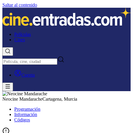
Saltar al contenido
Películas
Cines
Cuenta
Neocine Mandarache
Cartagena, Murcia
Programación
Información
Códigos