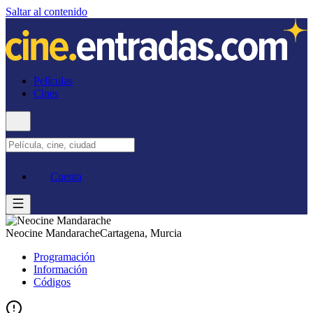
Saltar al contenido
Películas
Cines
Cuenta
Neocine Mandarache
Cartagena, Murcia
Programación
Información
Códigos