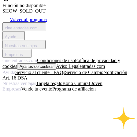
Función no disponible
SHOW_SOLD_OUT
Volver al programa
cine.entradas.com
Ayuda
Nuestras ventajas
Empresas
cine.entradas.com
Condiciones de uso
Política de privacidad y
cookies
Aviso Legal
entradas.com
Ajustes de cookies
Ayuda
Servicio al cliente - FAQs
Servicio de Cambio
Notificación
Art. 16 DSA
Nuestras ventajas
Tarjeta regalo
Bono Cultural Joven
Empresas
Vende tu evento
Programa de afiliación