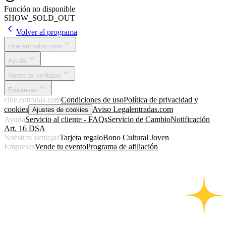
Función no disponible
SHOW_SOLD_OUT
Volver al programa
cine.entradas.com
Ayuda
Nuestras ventajas
Empresas
cine.entradas.com
Condiciones de uso
Política de privacidad y
cookies
Aviso Legal
entradas.com
Ajustes de cookies
Ayuda
Servicio al cliente - FAQs
Servicio de Cambio
Notificación
Art. 16 DSA
Nuestras ventajas
Tarjeta regalo
Bono Cultural Joven
Empresas
Vende tu evento
Programa de afiliación