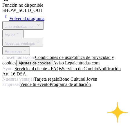
Función no disponible
SHOW_SOLD_OUT
Volver al programa
cine.entradas.com
Ayuda
Nuestras ventajas
Empresas
cine.entradas.com
Condiciones de uso
Política de privacidad y
cookies
Aviso Legal
entradas.com
Ajustes de cookies
Ayuda
Servicio al cliente - FAQs
Servicio de Cambio
Notificación
Art. 16 DSA
Nuestras ventajas
Tarjeta regalo
Bono Cultural Joven
Empresas
Vende tu evento
Programa de afiliación