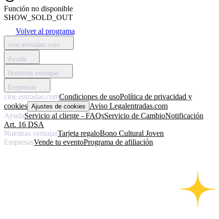
Función no disponible
SHOW_SOLD_OUT
Volver al programa
cine.entradas.com
Ayuda
Nuestras ventajas
Empresas
cine.entradas.com
Condiciones de uso
Política de privacidad y
cookies
Aviso Legal
entradas.com
Ajustes de cookies
Ayuda
Servicio al cliente - FAQs
Servicio de Cambio
Notificación
Art. 16 DSA
Nuestras ventajas
Tarjeta regalo
Bono Cultural Joven
Empresas
Vende tu evento
Programa de afiliación