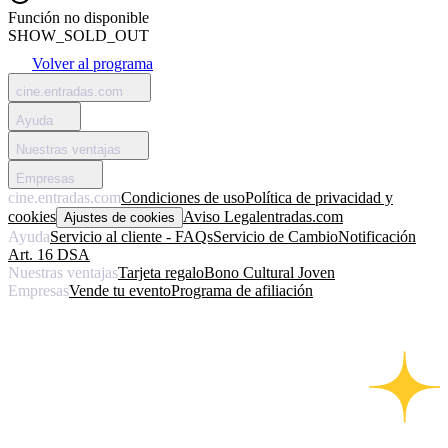
Función no disponible
SHOW_SOLD_OUT
Volver al programa
cine.entradas.com
Ayuda
Nuestras ventajas
Empresas
cine.entradas.com
Condiciones de uso
Política de privacidad y
cookies
Aviso Legal
entradas.com
Ajustes de cookies
Ayuda
Servicio al cliente - FAQs
Servicio de Cambio
Notificación
Art. 16 DSA
Nuestras ventajas
Tarjeta regalo
Bono Cultural Joven
Empresas
Vende tu evento
Programa de afiliación