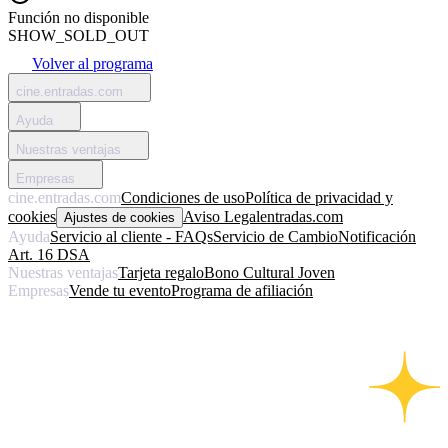
Función no disponible
SHOW_SOLD_OUT
Volver al programa
cine.entradas.com
Ayuda
Nuestras ventajas
Empresas
cine.entradas.com
Condiciones de uso
Política de privacidad y
cookies
Aviso Legal
entradas.com
Ajustes de cookies
Ayuda
Servicio al cliente - FAQs
Servicio de Cambio
Notificación
Art. 16 DSA
Nuestras ventajas
Tarjeta regalo
Bono Cultural Joven
Empresas
Vende tu evento
Programa de afiliación