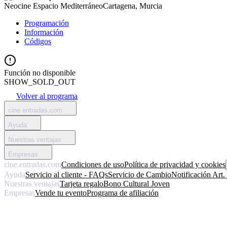
Neocine Espacio Mediterráneo
Cartagena, Murcia
Programación
Información
Códigos
Función no disponible
SHOW_SOLD_OUT
Volver al programa
cine.entradas.com
Ayuda
Nuestras ventajas
Empresas
cine.entradas.com
Condiciones de uso
Política de privacidad y cookies
Ayuda
Servicio al cliente - FAQs
Servicio de Cambio
Notificación Art
Nuestras ventajas
Tarjeta regalo
Bono Cultural Joven
Empresas
Vende tu evento
Programa de afiliación