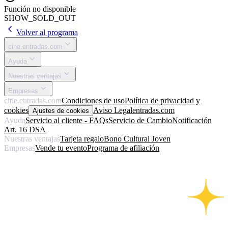
Función no disponible
SHOW_SOLD_OUT
Volver al programa
cine.entradas.com
Ayuda
Nuestras ventajas
Empresas
cine.entradas.com
Condiciones de uso
Política de privacidad y
cookies
Aviso Legal
entradas.com
Ajustes de cookies
Ayuda
Servicio al cliente - FAQs
Servicio de Cambio
Notificación
Art. 16 DSA
Nuestras ventajas
Tarjeta regalo
Bono Cultural Joven
Empresas
Vende tu evento
Programa de afiliación