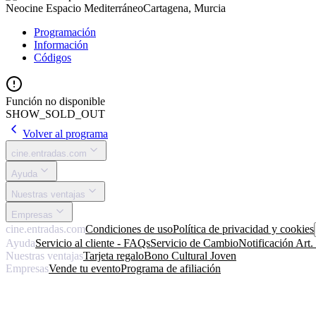
Neocine Espacio Mediterráneo
Cartagena, Murcia
Programación
Información
Códigos
Función no disponible
SHOW_SOLD_OUT
Volver al programa
cine.entradas.com
Ayuda
Nuestras ventajas
Empresas
cine.entradas.com
Condiciones de uso
Política de privacidad y cookies
Ayuda
Servicio al cliente - FAQs
Servicio de Cambio
Notificación Art
Nuestras ventajas
Tarjeta regalo
Bono Cultural Joven
Empresas
Vende tu evento
Programa de afiliación