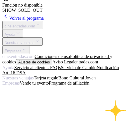
Función no disponible
SHOW_SOLD_OUT
Volver al programa
cine.entradas.com
Ayuda
Nuestras ventajas
Empresas
cine.entradas.com
Condiciones de uso
Política de privacidad y
cookies
Aviso Legal
entradas.com
Ajustes de cookies
Ayuda
Servicio al cliente - FAQs
Servicio de Cambio
Notificación
Art. 16 DSA
Nuestras ventajas
Tarjeta regalo
Bono Cultural Joven
Empresas
Vende tu evento
Programa de afiliación