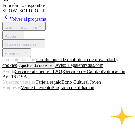
Función no disponible
SHOW_SOLD_OUT
Volver al programa
cine.entradas.com
Ayuda
Nuestras ventajas
Empresas
cine.entradas.com
Condiciones de uso
Política de privacidad y
cookies
Aviso Legal
entradas.com
Ajustes de cookies
Ayuda
Servicio al cliente - FAQs
Servicio de Cambio
Notificación
Art. 16 DSA
Nuestras ventajas
Tarjeta regalo
Bono Cultural Joven
Empresas
Vende tu evento
Programa de afiliación