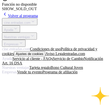
Función no disponible
SHOW_SOLD_OUT
Volver al programa
cine.entradas.com
Ayuda
Nuestras ventajas
Empresas
cine.entradas.com
Condiciones de uso
Política de privacidad y
cookies
Aviso Legal
entradas.com
Ajustes de cookies
Ayuda
Servicio al cliente - FAQs
Servicio de Cambio
Notificación
Art. 16 DSA
Nuestras ventajas
Tarjeta regalo
Bono Cultural Joven
Empresas
Vende tu evento
Programa de afiliación