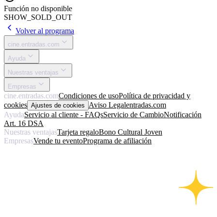
Función no disponible
SHOW_SOLD_OUT
Volver al programa
cine.entradas.com
Ayuda
Nuestras ventajas
Empresas
cine.entradas.com
Condiciones de uso
Política de privacidad y
cookies
Aviso Legal
entradas.com
Ajustes de cookies
Ayuda
Servicio al cliente - FAQs
Servicio de Cambio
Notificación
Art. 16 DSA
Nuestras ventajas
Tarjeta regalo
Bono Cultural Joven
Empresas
Vende tu evento
Programa de afiliación