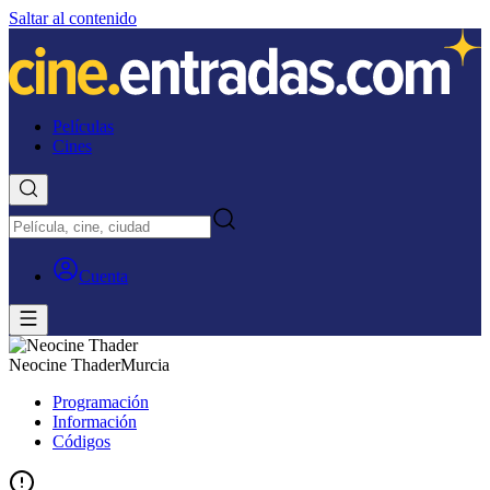
Saltar al contenido
Películas
Cines
Cuenta
Neocine Thader
Murcia
Programación
Información
Códigos