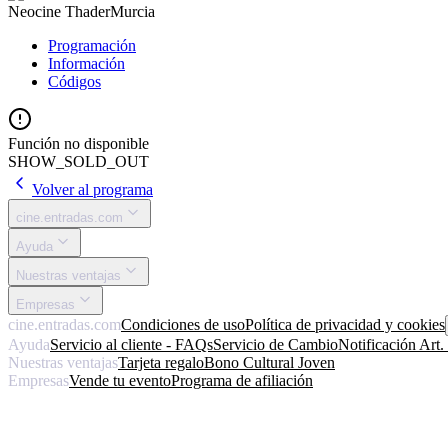
Neocine Thader
Murcia
Programación
Información
Códigos
Función no disponible
SHOW_SOLD_OUT
Volver al programa
cine.entradas.com
Ayuda
Nuestras ventajas
Empresas
cine.entradas.com
Condiciones de uso
Política de privacidad y cookies
Ayuda
Servicio al cliente - FAQs
Servicio de Cambio
Notificación Art
Nuestras ventajas
Tarjeta regalo
Bono Cultural Joven
Empresas
Vende tu evento
Programa de afiliación