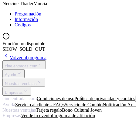
Neocine Thader
Murcia
Programación
Información
Códigos
Función no disponible
SHOW_SOLD_OUT
Volver al programa
cine.entradas.com
Ayuda
Nuestras ventajas
Empresas
cine.entradas.com
Condiciones de uso
Política de privacidad y cookies
Ayuda
Servicio al cliente - FAQs
Servicio de Cambio
Notificación Art
Nuestras ventajas
Tarjeta regalo
Bono Cultural Joven
Empresas
Vende tu evento
Programa de afiliación