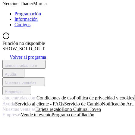
Neocine Thader
Murcia
Programación
Información
Códigos
Función no disponible
SHOW_SOLD_OUT
Volver al programa
cine.entradas.com
Ayuda
Nuestras ventajas
Empresas
cine.entradas.com
Condiciones de uso
Política de privacidad y cookies
Ayuda
Servicio al cliente - FAQs
Servicio de Cambio
Notificación Art
Nuestras ventajas
Tarjeta regalo
Bono Cultural Joven
Empresas
Vende tu evento
Programa de afiliación