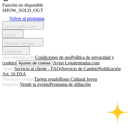
Función no disponible
SHOW_SOLD_OUT
Volver al programa
cine.entradas.com
Ayuda
Nuestras ventajas
Empresas
cine.entradas.com
Condiciones de uso
Política de privacidad y
cookies
Aviso Legal
entradas.com
Ajustes de cookies
Ayuda
Servicio al cliente - FAQs
Servicio de Cambio
Notificación
Art. 16 DSA
Nuestras ventajas
Tarjeta regalo
Bono Cultural Joven
Empresas
Vende tu evento
Programa de afiliación