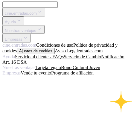
cine.entradas.com
Ayuda
Nuestras ventajas
Empresas
cine.entradas.com
Condiciones de uso
Política de privacidad y
cookies
Aviso Legal
entradas.com
Ajustes de cookies
Ayuda
Servicio al cliente - FAQs
Servicio de Cambio
Notificación
Art. 16 DSA
Nuestras ventajas
Tarjeta regalo
Bono Cultural Joven
Empresas
Vende tu evento
Programa de afiliación