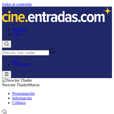
Saltar al contenido
Películas
Cines
Cuenta
Neocine Thader
Murcia
Programación
Información
Códigos