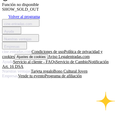
Función no disponible
SHOW_SOLD_OUT
Volver al programa
cine.entradas.com
Ayuda
Nuestras ventajas
Empresas
cine.entradas.com
Condiciones de uso
Política de privacidad y
cookies
Aviso Legal
entradas.com
Ajustes de cookies
Ayuda
Servicio al cliente - FAQs
Servicio de Cambio
Notificación
Art. 16 DSA
Nuestras ventajas
Tarjeta regalo
Bono Cultural Joven
Empresas
Vende tu evento
Programa de afiliación