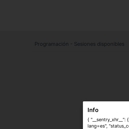
Programación - Sesiones disponibles
Info
{ "__sentry_xhr__":
lang=es", "status_c