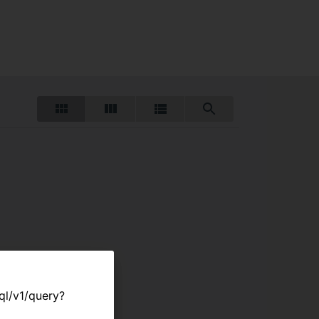
hql/v1/query?