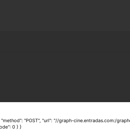
 { "method": "POST", "url": "//graph-cine.entradas.com:/grap
ode": 0 } }