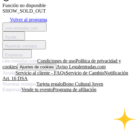
Función no disponible
SHOW_SOLD_OUT
Volver al programa
cine.entradas.com
Ayuda
Nuestras ventajas
Empresas
cine.entradas.com
Condiciones de uso
Política de privacidad y
cookies
Aviso Legal
entradas.com
Ajustes de cookies
Ayuda
Servicio al cliente - FAQs
Servicio de Cambio
Notificación
Art. 16 DSA
Nuestras ventajas
Tarjeta regalo
Bono Cultural Joven
Empresas
Vende tu evento
Programa de afiliación