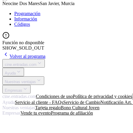
Neocine Dos Mares
San Javier, Murcia
Programación
Información
Códigos
Función no disponible
SHOW_SOLD_OUT
Volver al programa
cine.entradas.com
Ayuda
Nuestras ventajas
Empresas
cine.entradas.com
Condiciones de uso
Política de privacidad y cookies
Ayuda
Servicio al cliente - FAQs
Servicio de Cambio
Notificación Art
Nuestras ventajas
Tarjeta regalo
Bono Cultural Joven
Empresas
Vende tu evento
Programa de afiliación