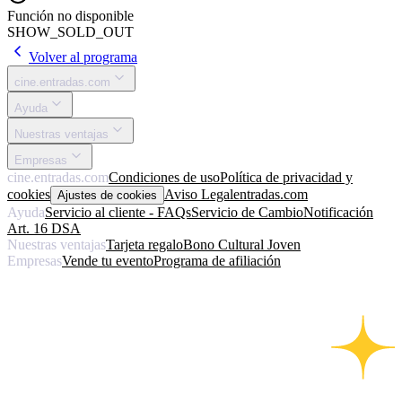
Función no disponible
SHOW_SOLD_OUT
Volver al programa
cine.entradas.com
Ayuda
Nuestras ventajas
Empresas
cine.entradas.com
Condiciones de uso
Política de privacidad y
cookies
Aviso Legal
entradas.com
Ajustes de cookies
Ayuda
Servicio al cliente - FAQs
Servicio de Cambio
Notificación
Art. 16 DSA
Nuestras ventajas
Tarjeta regalo
Bono Cultural Joven
Empresas
Vende tu evento
Programa de afiliación