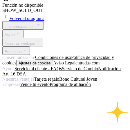
Función no disponible
SHOW_SOLD_OUT
Volver al programa
cine.entradas.com
Ayuda
Nuestras ventajas
Empresas
cine.entradas.com
Condiciones de uso
Política de privacidad y
cookies
Aviso Legal
entradas.com
Ajustes de cookies
Ayuda
Servicio al cliente - FAQs
Servicio de Cambio
Notificación
Art. 16 DSA
Nuestras ventajas
Tarjeta regalo
Bono Cultural Joven
Empresas
Vende tu evento
Programa de afiliación