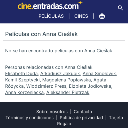
PELÍCULAS
CINES
Películas con Anna Cieślak
No se han encontrado películas con Anna Cieślak
Personas relacionadas con Anna Cieślak
Elisabeth Duda
,
Arkadiusz Jakubik
,
Anna Smołowik
,
Kamil Szeptycki
,
Magdalena Popławska
,
Agata
Różycka
,
Włodzimierz Press
,
Elżbieta Jodłowska
,
Anna Korzeniecka
,
Aleksander Pietrzak
Sobre nosotros
Contacto
Términos y condiciones
Política de privacidad
Tarjeta
Regalo