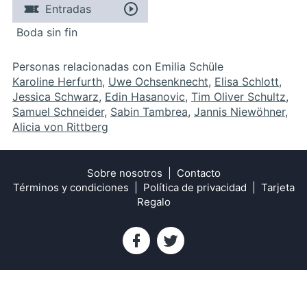
Entradas
Boda sin fin
Personas relacionadas con Emilia Schüle
Karoline Herfurth
,
Uwe Ochsenknecht
,
Elisa Schlott
,
Jessica Schwarz
,
Edin Hasanovic
,
Tim Oliver Schultz
,
Samuel Schneider
,
Sabin Tambrea
,
Jannis Niewöhner
,
Alicia von Rittberg
Sobre nosotros
Contacto
Términos y condiciones
Política de privacidad
Tarjeta
Regalo