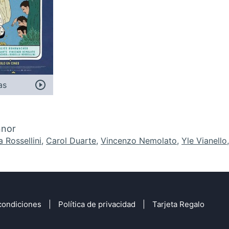
as
nnor
a Rossellini
,
Carol Duarte
,
Vincenzo Nemolato
,
Yle Vianello
condiciones
Política de privacidad
Tarjeta Regalo