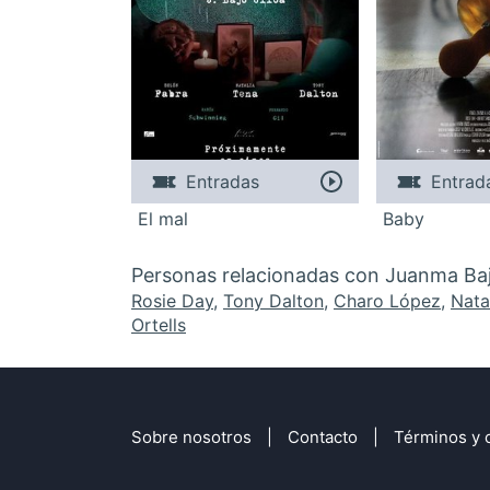
Entradas
Entrad
El mal
Baby
Personas relacionadas con Juanma Baj
Rosie Day
,
Tony Dalton
,
Charo López
,
Nata
Ortells
Sobre nosotros
Contacto
Términos y 