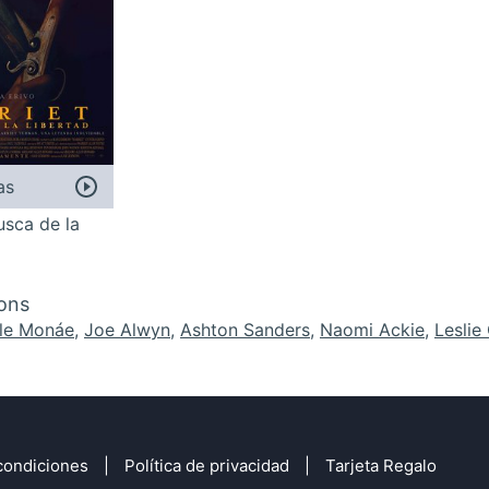
as
usca de la
ons
lle Monáe
,
Joe Alwyn
,
Ashton Sanders
,
Naomi Ackie
,
Leslie
condiciones
Política de privacidad
Tarjeta Regalo