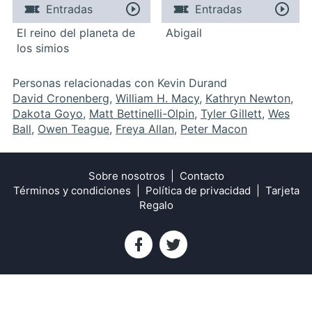
Entradas
Entradas
El reino del planeta de
Abigail
los simios
Personas relacionadas con Kevin Durand
David Cronenberg
,
William H. Macy
,
Kathryn Newton
,
Dakota Goyo
,
Matt Bettinelli-Olpin
,
Tyler Gillett
,
Wes
Ball
,
Owen Teague
,
Freya Allan
,
Peter Macon
Sobre nosotros
Contacto
Términos y condiciones
Política de privacidad
Tarjeta
Regalo