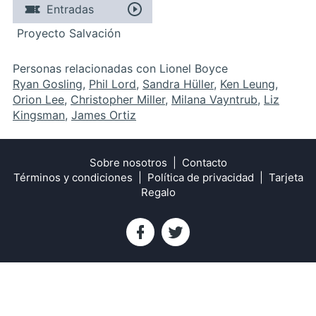
Entradas
Proyecto Salvación
Personas relacionadas con Lionel Boyce
Ryan Gosling
,
Phil Lord
,
Sandra Hüller
,
Ken Leung
,
Orion Lee
,
Christopher Miller
,
Milana Vayntrub
,
Liz
Kingsman
,
James Ortiz
Sobre nosotros
Contacto
Términos y condiciones
Política de privacidad
Tarjeta
Regalo