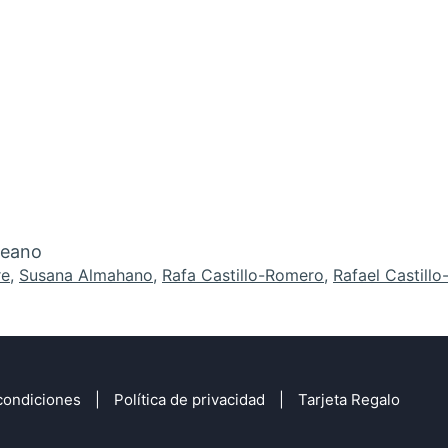
deano
re
,
Susana Almahano
,
Rafa Castillo-Romero
,
Rafael Castill
condiciones
Política de privacidad
Tarjeta Regalo