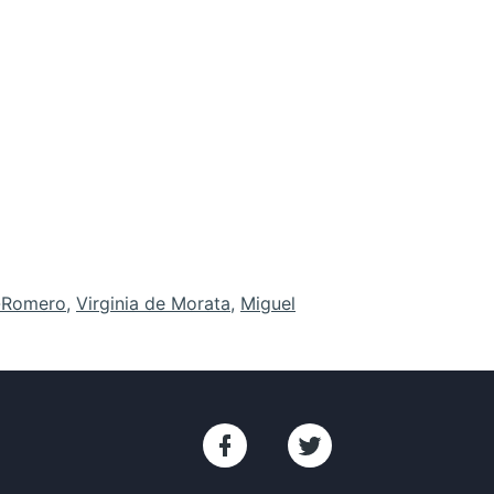
o-Romero
,
Virginia de Morata
,
Miguel