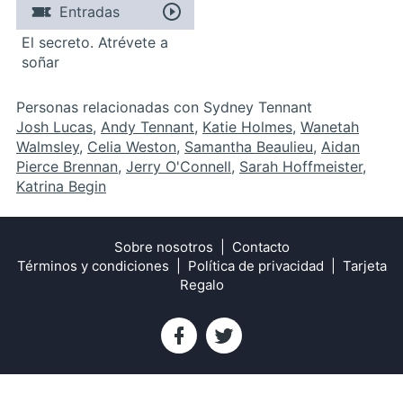
Entradas
El secreto. Atrévete a
soñar
Personas relacionadas con Sydney Tennant
Josh Lucas
,
Andy Tennant
,
Katie Holmes
,
Wanetah
Walmsley
,
Celia Weston
,
Samantha Beaulieu
,
Aidan
Pierce Brennan
,
Jerry O'Connell
,
Sarah Hoffmeister
,
Katrina Begin
Sobre nosotros
Contacto
Términos y condiciones
Política de privacidad
Tarjeta
Regalo