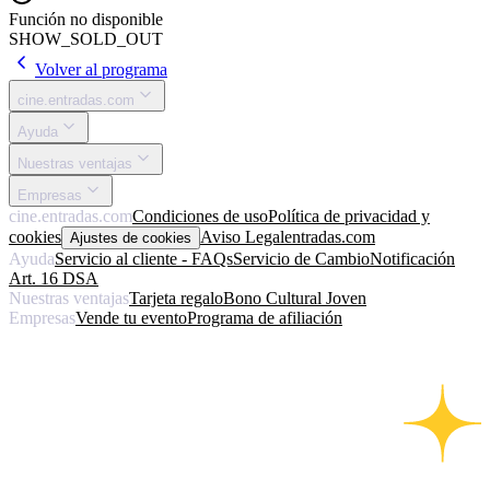
Función no disponible
SHOW_SOLD_OUT
Volver al programa
cine.entradas.com
Ayuda
Nuestras ventajas
Empresas
cine.entradas.com
Condiciones de uso
Política de privacidad y
cookies
Aviso Legal
entradas.com
Ajustes de cookies
Ayuda
Servicio al cliente - FAQs
Servicio de Cambio
Notificación
Art. 16 DSA
Nuestras ventajas
Tarjeta regalo
Bono Cultural Joven
Empresas
Vende tu evento
Programa de afiliación