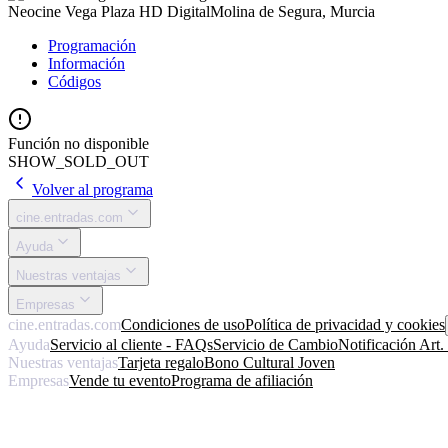
Neocine Vega Plaza HD Digital
Molina de Segura, Murcia
Programación
Información
Códigos
Función no disponible
SHOW_SOLD_OUT
Volver al programa
cine.entradas.com
Ayuda
Nuestras ventajas
Empresas
cine.entradas.com
Condiciones de uso
Política de privacidad y cookies
Ayuda
Servicio al cliente - FAQs
Servicio de Cambio
Notificación Art
Nuestras ventajas
Tarjeta regalo
Bono Cultural Joven
Empresas
Vende tu evento
Programa de afiliación