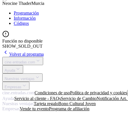
Neocine Thader
Murcia
Programación
Información
Códigos
Función no disponible
SHOW_SOLD_OUT
Volver al programa
cine.entradas.com
Ayuda
Nuestras ventajas
Empresas
cine.entradas.com
Condiciones de uso
Política de privacidad y cookies
Ayuda
Servicio al cliente - FAQs
Servicio de Cambio
Notificación Art
Nuestras ventajas
Tarjeta regalo
Bono Cultural Joven
Empresas
Vende tu evento
Programa de afiliación