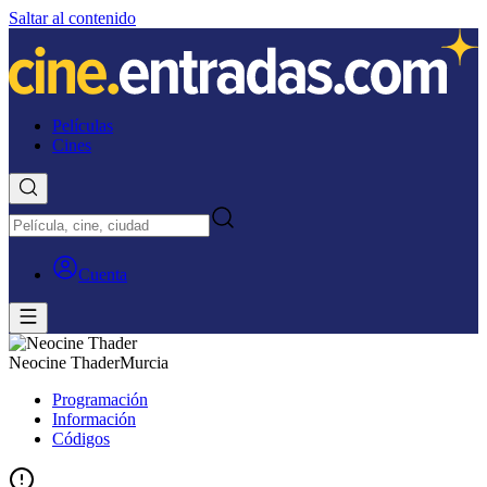
Saltar al contenido
Películas
Cines
Cuenta
Neocine Thader
Murcia
Programación
Información
Códigos