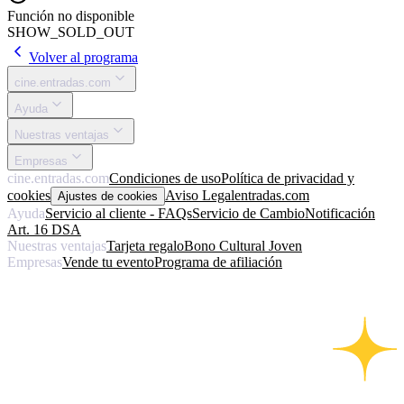
Función no disponible
SHOW_SOLD_OUT
Volver al programa
cine.entradas.com
Ayuda
Nuestras ventajas
Empresas
cine.entradas.com
Condiciones de uso
Política de privacidad y
cookies
Aviso Legal
entradas.com
Ajustes de cookies
Ayuda
Servicio al cliente - FAQs
Servicio de Cambio
Notificación
Art. 16 DSA
Nuestras ventajas
Tarjeta regalo
Bono Cultural Joven
Empresas
Vende tu evento
Programa de afiliación