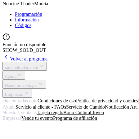
Neocine Thader
Murcia
Programación
Información
Códigos
Función no disponible
SHOW_SOLD_OUT
Volver al programa
cine.entradas.com
Ayuda
Nuestras ventajas
Empresas
cine.entradas.com
Condiciones de uso
Política de privacidad y cookies
Ayuda
Servicio al cliente - FAQs
Servicio de Cambio
Notificación Art
Nuestras ventajas
Tarjeta regalo
Bono Cultural Joven
Empresas
Vende tu evento
Programa de afiliación