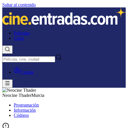
Saltar al contenido
Películas
Cines
Cuenta
Neocine Thader
Murcia
Programación
Información
Códigos