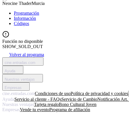
Neocine Thader
Murcia
Programación
Información
Códigos
Función no disponible
SHOW_SOLD_OUT
Volver al programa
cine.entradas.com
Ayuda
Nuestras ventajas
Empresas
cine.entradas.com
Condiciones de uso
Política de privacidad y cookies
Ayuda
Servicio al cliente - FAQs
Servicio de Cambio
Notificación Art
Nuestras ventajas
Tarjeta regalo
Bono Cultural Joven
Empresas
Vende tu evento
Programa de afiliación